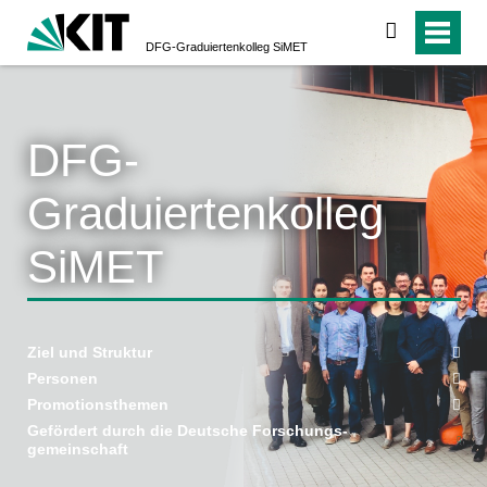
suchen
DFG-Graduiertenkolleg SiMET
DFG-
Graduiertenkolleg
SiMET
Ziel und Struktur
Personen
Promotionsthemen
Gefördert durch die Deutsche Forschungs-
gemeinschaft