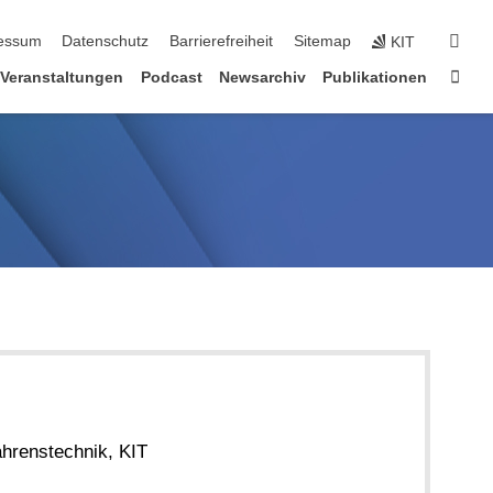
erspringen
suc
essum
Datenschutz
Barrierefreiheit
Sitemap
KIT
Star
Veranstaltungen
Podcast
Newsarchiv
Publikationen
ahrenstechnik, KIT