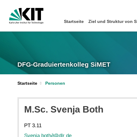
Startseite
Ziel und Struktur von 
DFG-Graduiertenkolleg SiMET
Startseite
Personen
M.Sc. Svenja Both
PT 3.11
Svenja both
∂
@dlr de